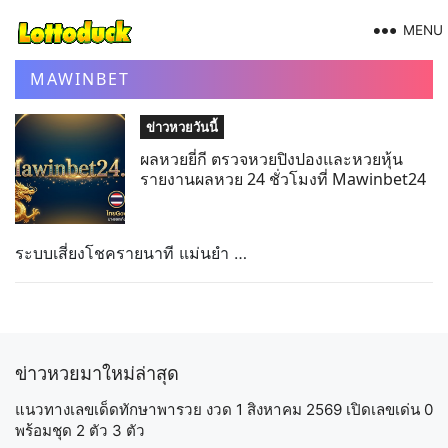
MENU
MAWINBET
ข่าวหวยวันนี้
ผลหวยยี่กี ตรวจหวยปิงปองและหวยหุ้น
รายงานผลหวย 24 ชั่วโมงที่ Mawinbet24
ระบบเสี่ยงโชครายนาที แม่นยำ …
ข่าวหวยมาใหม่ล่าสุด
แนวทางเลขเด็ดทักษาพารวย งวด 1 สิงหาคม 2569 เปิดเลขเด่น 0
พร้อมชุด 2 ตัว 3 ตัว