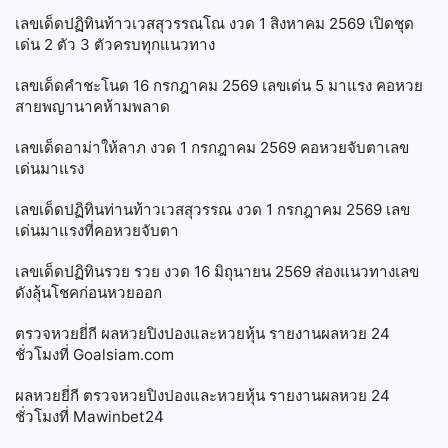
เลขเด็ดปฏิทินท้าวเวสสุวรรณโณ งวด 1 สิงหาคม 2569 เปิดชุด
เด่น 2 ตัว 3 ตัวครบทุกแนวทาง
เลขเด็ดคำชะโนด 16 กรกฎาคม 2569 เลขเด่น 5 มาแรง คอหวย
สายพญานาคห้ามพลาด
เลขเด็ดอาม่าให้ลาภ งวด 1 กรกฎาคม 2569 คอหวยจับตาเลข
เด่นมาแรง
เลขเด็ดปฏิทินท่านท้าวเวสสุวรรณ งวด 1 กรกฎาคม 2569 เลข
เด่นมาแรงที่คอหวยจับตา
เลขเด็ดปฏิทินรวย รวย งวด 16 มิถุนายน 2569 ส่องแนวทางเลข
ดังลุ้นโชคก่อนหวยออก
ตรวจหวยยี่กี ผลหวยปิงปองและหวยหุ้น รายงานผลหวย 24
ชั่วโมงที่ Goalsiam.com
ผลหวยยี่กี ตรวจหวยปิงปองและหวยหุ้น รายงานผลหวย 24
ชั่วโมงที่ Mawinbet24