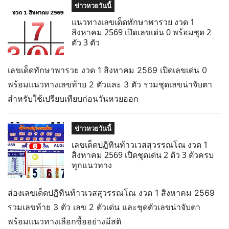
ข่าวหวยวันนี้
แนวทางเลขเด็ดทักษาพารวย งวด 1
สิงหาคม 2569 เปิดเลขเด่น 0 พร้อมชุด 2
ตัว 3 ตัว
เลขเด็ดทักษาพารวย งวด 1 สิงหาคม 2569 เปิดเลขเด่น 0
พร้อมแนวทางเลขท้าย 2 ตัวและ 3 ตัว รวมชุดเลขน่าจับตา
สำหรับใช้เปรียบเทียบก่อนวันหวยออก
ข่าวหวยวันนี้
เลขเด็ดปฏิทินท้าวเวสสุวรรณโณ งวด 1
สิงหาคม 2569 เปิดชุดเด่น 2 ตัว 3 ตัวครบ
ทุกแนวทาง
ส่องเลขเด็ดปฏิทินท้าวเวสสุวรรณโณ งวด 1 สิงหาคม 2569
รวมเลขท้าย 3 ตัว เลข 2 ตัวเด่น และชุดตัวเลขน่าจับตา
พร้อมแนวทางเลือกซื้ออย่างมีสติ