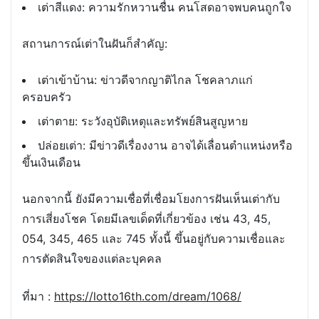
เต่าสีแดง: ความรักหวานชื่น คนโสดอาจพบคนถูกใจ
สถานการณ์เต่าในฝันก็สำคัญ:
เต่าเข้าบ้าน: ข่าวดีจากญาติไกล โชคลาภแก่
ครอบครัว
เต่าตาย: ระวังอุบัติเหตุและทรัพย์สินสูญหาย
ปล่อยเต่า: มีข่าวดีเรื่องงาน อาจได้เลื่อนตำแหน่งหรือ
ขึ้นเงินเดือน
นอกจากนี้ ยังมีความเชื่อที่เชื่อมโยงการฝันเห็นเต่ากับ
การเสี่ยงโชค โดยมีเลขเด็ดที่เกี่ยวข้อง เช่น 43, 45,
054, 345, 465 และ 745 ทั้งนี้ ขึ้นอยู่กับความเชื่อและ
การตัดสินใจของแต่ละบุคคล
ที่มา :
https://lotto16th.com/dream/1068/