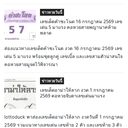
ข่าวหวยวันนี้
เลขเด็ดคำชะโนด 16 กรกฎาคม 2569 เลข
เด่น 5 มาแรง คอหวยสายพญานาคห้าม
พลาด
ส่องแนวทางเลขเด็ดคำชะโนด งวด 16 กรกฎาคม 2569 เลข
เด่น 5 มาแรง พร้อมชุดลูกคู่ เลขเบิ้ล และเลขสามตัวน่าสนใจ
คอหวยสายมูจดไว้พิจารณา
ข่าวหวยวันนี้
เลขเด็ดอาม่าให้ลาภ งวด 1 กรกฎาคม
2569 คอหวยจับตาเลขเด่นมาแรง
lottoduck พาส่องเลขเด็ดอาม่าให้ลาภ งวดวันที่ 1 กรกฎาคม
2569 รวมแนวทางเลขเด่น เลขท้าย 2 ตัว และเลขท้าย 3 ตัว