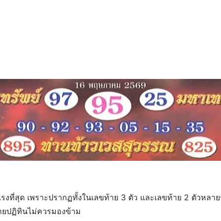
งที่สุด เพราะปรากฏทั้งในเลขท้าย 3 ตัว และเลขท้าย 2 ตัวหลายช
สายปฏิทินไม่ควรมองข้าม