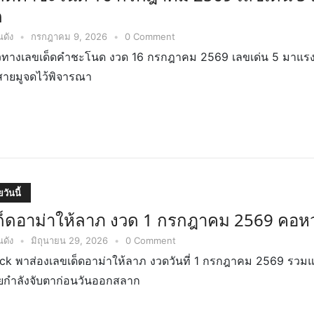
ด
ดัง
•
กรกฎาคม 9, 2026
•
0 Comment
ทางเลขเด็ดคำชะโนด งวด 16 กรกฎาคม 2569 เลขเด่น 5 มาแรง พร
ายมูจดไว้พิจารณา
วันนี้
ด็ดอาม่าให้ลาภ งวด 1 กรกฎาคม 2569 คอห
ดัง
•
มิถุนายน 29, 2026
•
0 Comment
ck พาส่องเลขเด็ดอาม่าให้ลาภ งวดวันที่ 1 กรกฎาคม 2569 รวมแ
ยกำลังจับตาก่อนวันออกสลาก