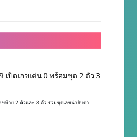
ปิดเลขเด่น 0 พร้อมชุด 2 ตัว 3
ขท้าย 2 ตัวและ 3 ตัว รวมชุดเลขน่าจับตา