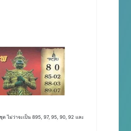
ุด ไม่ว่าจะเป็น 895, 97, 95, 90, 92 และ