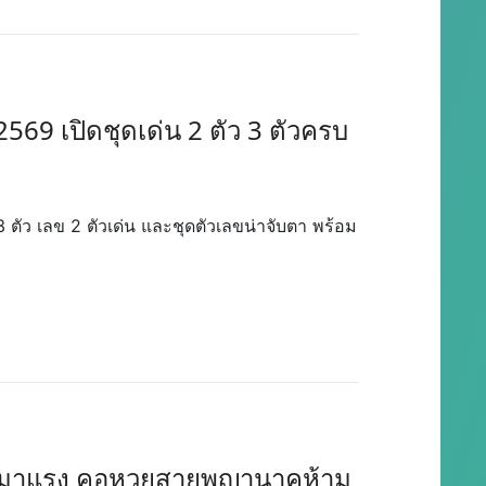
69 เปิดชุดเด่น 2 ตัว 3 ตัวครบ
ตัว เลข 2 ตัวเด่น และชุดตัวเลขน่าจับตา พร้อม
5 มาแรง คอหวยสายพญานาคห้าม