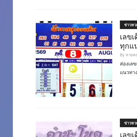
ข่าวหวย
เลขเด
ทุกแ
By
หวยคน
ส่องเลข
แนวทางเ
ข่าวหวย
เลขเ