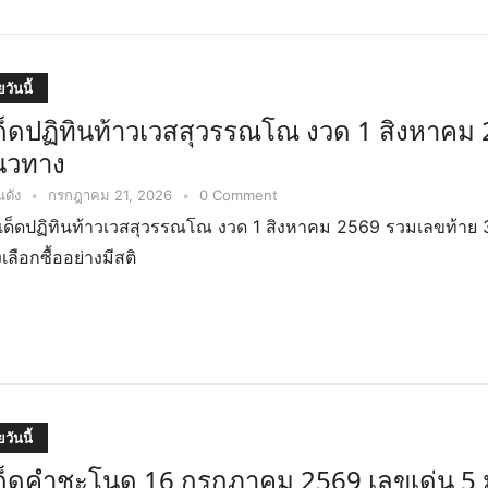
วันนี้
็ดปฏิทินท้าวเวสสุวรรณโณ งวด 1 สิงหาคม 25
นวทาง
ดัง
•
กรกฎาคม 21, 2026
•
0 Comment
เด็ดปฏิทินท้าวเวสสุวรรณโณ งวด 1 สิงหาคม 2569 รวมเลขท้าย 3 
ลือกซื้ออย่างมีสติ
วันนี้
ด็ดคำชะโนด 16 กรกฎาคม 2569 เลขเด่น 