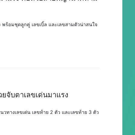
้อมชุดลูกคู่ เลขเบิ้ล และเลขสามตัวน่าสนใจ
วยจับตาเลขเด่นมาแรง
นวทางเลขเด่น เลขท้าย 2 ตัว และเลขท้าย 3 ตัว