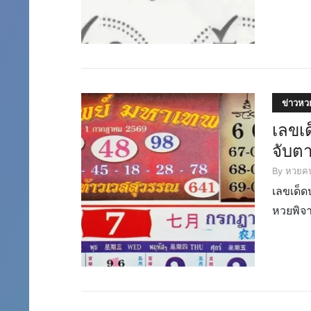
ข่าวหวย
เลขเ
จับต
By
หวยคน
เลขเด็ด
หวยพิจา